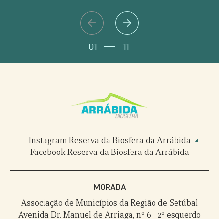
Chibanes.
SAIBA MAIS
SAIBA MAIS
SAIBA MAIS
SAIBA MAIS
SAIBA MAIS
SAIBA MAIS
SAIBA MAIS
SAIBA MAIS
01
11
Instagram Reserva da Biosfera da Arrábida
Facebook Reserva da Biosfera da Arrábida
MORADA
Associação de Municípios da Região de Setúbal
Avenida Dr. Manuel de Arriaga, nº 6 - 2º esquerdo