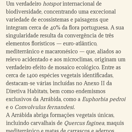
Um verdadeiro
hotspot
internacional de
biodiversidade, concentrando uma excecional
variedade de ecossistemas e paisagens que
integram cerca de 40% da flora portuguesa. A sua
singularidade resulta da convergência de três
elementos florísticos — euro-atlântico,
mediterrânico e macaronésico — que, aliados ao
relevo acidentado e aos microclimas, originam um
verdadeiro efeito de mosaico ecológico. Entre as
cerca de 1400 espécies vegetais identificadas,
destacam-se várias incluídas no Anexo II da
Diretiva Habitats, bem como endemismos
exclusivos da Arrábida, como a
Euphorbia pedroi
e o
Convolvulus fernandesi
.
A Arrábida abriga formações vegetais únicas,
incluindo carvalhais de
Quercus faginea
, maquis
mediterrânico e matas de carrascos e adernos